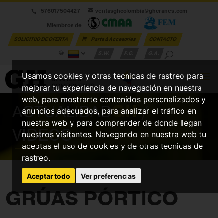
+576017504427
ventasghcolombia@ghcranes.com
Miembros de
SOLICITUD DE OFERTA
Parts & Accesories
CONTACTO
S.W.
P.C.
G.A.
Usamos cookies y otras tecnicas de rastreo para
mejorar tu experiencia de navegación en nuestra
web, para mostrarte contenidos personalizados y
ACTUALIDAD
GH
/
anuncios adecuados, para analizar el tráfico en
nuestra web y para comprender de donde llegan
VÍDEOS
nuestros visitantes. Navegando en nuestra web tu
aceptas el uso de cookies y de otras tecnicas de
rastreo.
Aceptar todo
Ver preferencias
GRÚAS PÓRTICO