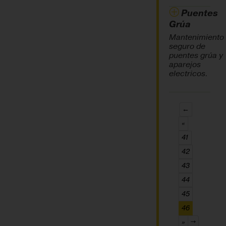
Puentes
Grúa
Mantenimiento
seguro de
puentes grúa y
aparejos
electricos.
←
«
41
42
43
44
45
(current)
46
»
→