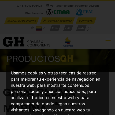
+576017504427
ventasghcolombia@ghcranes.com
Miembros de
SOLICITUD DE OFERTA
Parts & Accesories
CONTACTO
S.W.
P.C.
G.A.
PRODUCTOS
GH
Usamos cookies y otras tecnicas de rastreo
para mejorar tu experiencia de navegación en
nuestra web, para mostrarte contenidos
GRÚA PLUMA
personalizados y anuncios adecuados, para
analizar el tráfico en nuestra web y para
comprender de donde llegan nuestros
MARINA
visitantes. Navegando en nuestra web tu