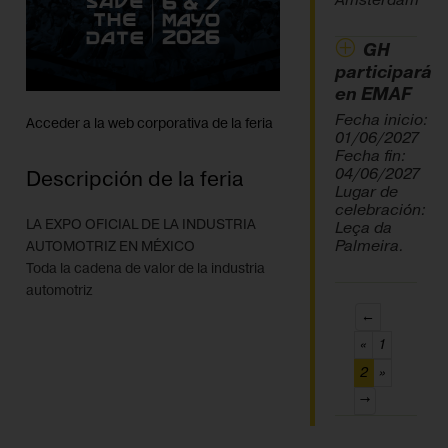
Ámsterdam
GH
participará
en EMAF
Fecha inicio:
Acceder a la web corporativa de la feria
01/06/2027
Fecha fin:
04/06/2027
Descripción de la feria
Lugar de
celebración:
LA EXPO OFICIAL DE LA INDUSTRIA
Leça da
Palmeira.
AUTOMOTRIZ EN MÉXICO
Toda la cadena de valor de la industria
automotriz
←
«
1
(current)
2
»
→