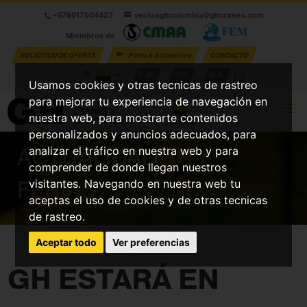
+576017504427
ventasghcolombia@ghcranes.com
Miembros de
SOLICITUD DE OFERTA
Parts & Accesories
CONTACTO
S.W.
P.C.
G.A.
Usamos cookies y otras tecnicas de rastreo
para mejorar tu experiencia de navegación en
nuestra web, para mostrarte contenidos
personalizados y anuncios adecuados, para
ACTUALIDAD
GH
/
analizar el tráfico en nuestra web y para
comprender de donde llegan nuestros
FERIAS
visitantes. Navegando en nuestra web tu
aceptas el uso de cookies y de otras tecnicas
de rastreo.
Aceptar todo
Ver preferencias
GH ESTARÁ EN