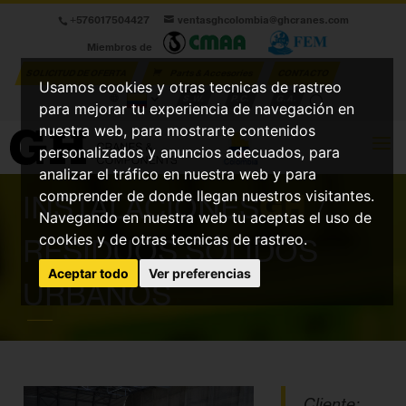
+576017504427
ventasghcolombia@ghcranes.com
Miembros de
SOLICITUD DE OFERTA
Parts & Accesories
CONTACTO
Usamos cookies y otras tecnicas de rastreo
S.W.
P.C.
G.A.
para mejorar tu experiencia de navegación en
nuestra web, para mostrarte contenidos
personalizados y anuncios adecuados, para
analizar el tráfico en nuestra web y para
comprender de donde llegan nuestros visitantes.
INSTALACIONES
GH
/
Navegando en nuestra web tu aceptas el uso de
cookies y de otras tecnicas de rastreo.
RESIDUOS SÓLIDOS
Aceptar todo
Ver preferencias
URBANOS
Cliente: