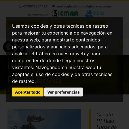
+576017504427
ventasghcolombia@ghcranes.com
Miembros de
SOLICITUD DE OFERTA
Parts & Accesories
CONTACTO
Usamos cookies y otras tecnicas de rastreo
S.W.
P.C.
G.A.
para mejorar tu experiencia de navegación en
nuestra web, para mostrarte contenidos
personalizados y anuncios adecuados, para
analizar el tráfico en nuestra web y para
comprender de donde llegan nuestros
INSTALACIONES
GH
/
visitantes. Navegando en nuestra web tu
aceptas el uso de cookies y de otras tecnicas
PAPELERAS
de rastreo.
Aceptar todo
Ver preferencias
Cliente:
PT Riau
Lugar de