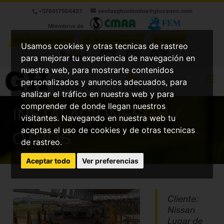
+576017504427
ventasghcolombia@ghcranes.com
Miembros de
SOLICITUD DE OFERTA
Parts & Accesories
CONTACTO
Usamos cookies y otras tecnicas de rastreo
S.W.
P.C.
G.A.
para mejorar tu experiencia de navegación en
nuestra web, para mostrarte contenidos
personalizados y anuncios adecuados, para
analizar el tráfico en nuestra web y para
comprender de donde llegan nuestros
INSTALACIONES
GH
/
visitantes. Navegando en nuestra web tu
aceptas el uso de cookies y de otras tecnicas
OTROS
de rastreo.
Aceptar todo
Ver preferencias
Cliente:
Nissan
Lugar de