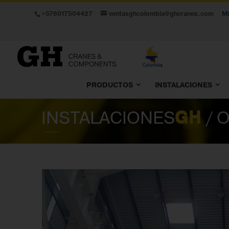
+576017504427
ventasghcolombia@ghcranes.com
M
PRODUCTOS
INSTALACIONES
INSTALACIONES
GH
/ 