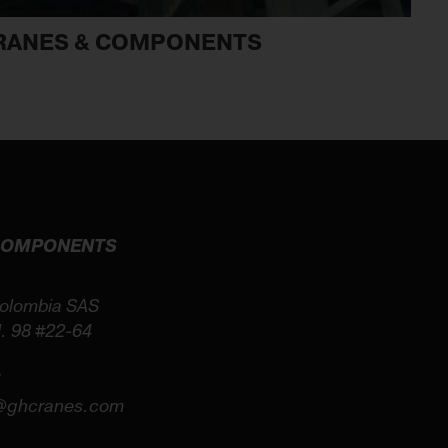
CRANES & COMPONENTS
 COMPONENTS
olombia SAS
l. 98 #22-64
7
@ghcranes.com