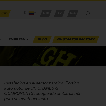
S.W.
P.C.
G.A.
ACTO
O
EMPRESA
BLOG
GH STARTUP FACTORY
Instalación en el sector náutico. Pórtico
automotor de GH CRANES &
COMPONENTS recogiendo embarcación
para su mantenimiento.