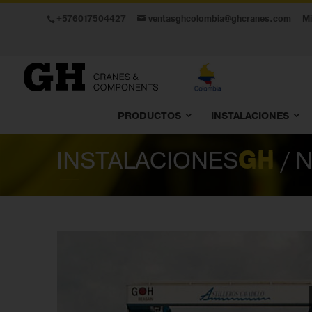
+576017504427
ventasghcolombia@ghcranes.com
M
PRODUCTOS
INSTALACIONES
INSTALACIONES
GH
/ 