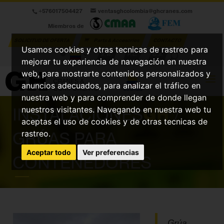
+576017504427
ventasghcolombia@ghcranes.com
Miembros de
SOLICITUD DE OFERTA
Parts & Accesories
CONTACTO
Usamos cookies y otras tecnicas de rastreo para
S.W.
P.C.
G.A.
mejorar tu experiencia de navegación en nuestra
web, para mostrarte contenidos personalizados y
anuncios adecuados, para analizar el tráfico en
nuestra web y para comprender de donde llegan
INSTALACIONES
GH
/
nuestros visitantes. Navegando en nuestra web tu
aceptas el uso de cookies y de otras tecnicas de
GRÚAS PARA
rastreo.
Aceptar todo
Ver preferencias
CONTENEDORES
Grúa