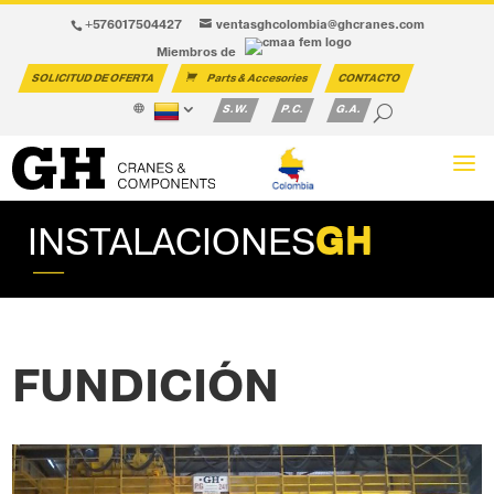
+576017504427
ventasghcolombia@ghcranes.com
Miembros de
SOLICITUD DE OFERTA
Parts & Accesories
CONTACTO
S.W.
P.C.
G.A.
INSTALACIONES
GH
FUNDICIÓN