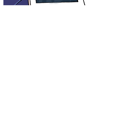
Proceso de fabricación de grúa puente birraíl con carro abierto de
63/40t capacidad, 10,33m de luz y una altura de elevación de
14,3m.