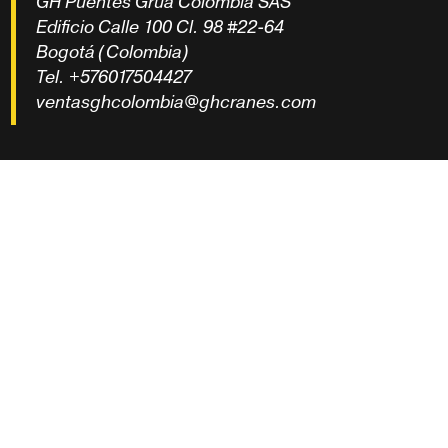
GH Puentes Grúa Colombia SAS
Edificio Calle 100 Cl. 98 #22-64
Bogotá (Colombia)
Tel.
+576017504427
ventasghcolombia@ghcranes.com