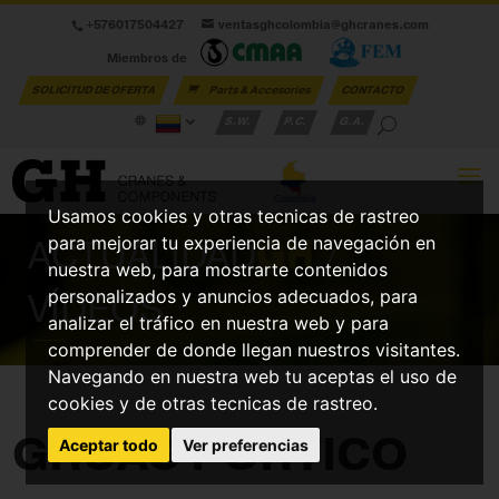
+576017504427
ventasghcolombia@ghcranes.com
Miembros de
SOLICITUD DE OFERTA
Parts & Accesories
CONTACTO
S.W.
P.C.
G.A.
Usamos cookies y otras tecnicas de rastreo
ACTUALIDAD
GH
/
para mejorar tu experiencia de navegación en
nuestra web, para mostrarte contenidos
VÍDEOS
personalizados y anuncios adecuados, para
analizar el tráfico en nuestra web y para
comprender de donde llegan nuestros visitantes.
Navegando en nuestra web tu aceptas el uso de
cookies y de otras tecnicas de rastreo.
GRÚAS PÓRTICO
Aceptar todo
Ver preferencias