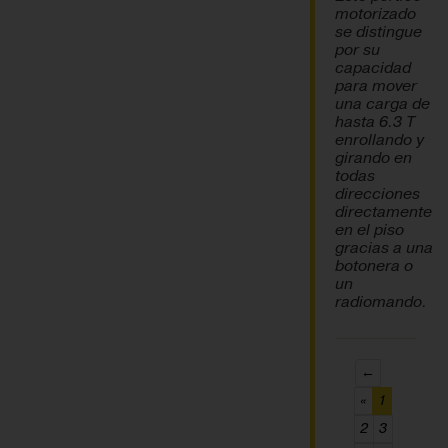
motorizado
se distingue
por su
capacidad
para mover
una carga de
hasta 6.3 T
enrollando y
girando en
todas
direcciones
directamente
en el piso
gracias a una
botonera o
un
radiomando.
←
(current)
«
1
2
3